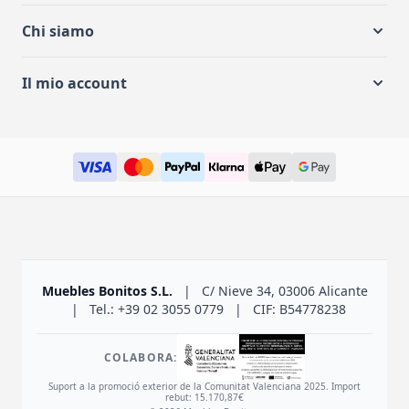
Chi siamo
Il mio account
Muebles Bonitos S.L.
|
C/ Nieve 34, 03006 Alicante
|
Tel.: +39 02 3055 0779
|
CIF: B54778238
COLABORA:
Suport a la promoció exterior de la Comunitat Valenciana 2025. Import
rebut: 15.170,87€