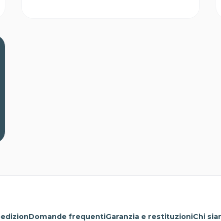
edizion
Domande frequenti
Garanzia e restituzioni
Chi si