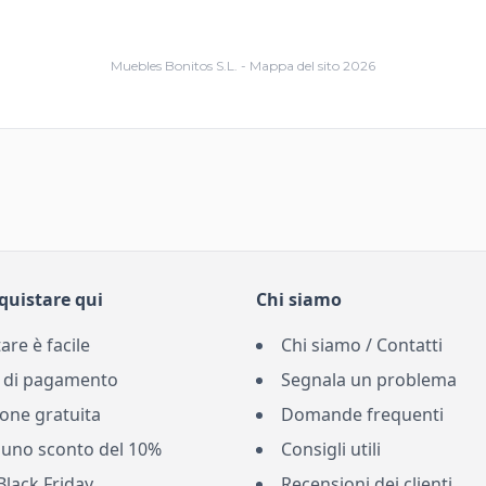
Muebles Bonitos S.L. - Mappa del sito 2026
quistare qui
Chi siamo
are è facile
Chi siamo / Contatti
 di pagamento
Segnala un problema
one gratuita
Domande frequenti
 uno sconto del 10%
Consigli utili
Black Friday
Recensioni dei clienti