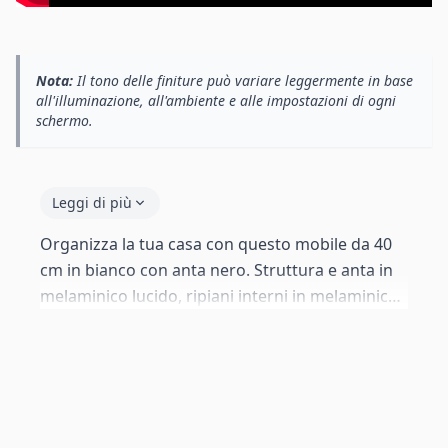
Nota:
Il tono delle finiture può variare leggermente in base
all'illuminazione, all'ambiente e alle impostazioni di ogni
schermo.
Leggi di più
Organizza la tua casa con questo mobile da 40
cm in bianco con anta nero. Struttura e anta in
melaminico lucido, ripiani interni in melaminico.
Sistema push-click senza maniglie. Perfetto per
soggiorno, camera da letto o corridoio.
Progettato principalmente per il fissaggio a
parete — tutta la ferramenta inclusa. Piedini
standard da 2 cm anch'essi forniti.