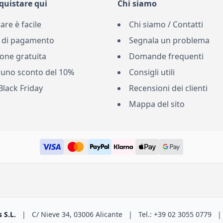
quistare qui
Chi siamo
are è facile
Chi siamo / Contatti
 di pagamento
Segnala un problema
one gratuita
Domande frequenti
 uno sconto del 10%
Consigli utili
Black Friday
Recensioni dei clienti
Mappa del sito
 S.L.
|
C/ Nieve 34, 03006 Alicante
|
Tel.: +39 02 3055 0779
|