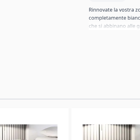
Rinnovate la vostra 
completamente bianco.
che si abbinano alle
elegante. Compatto e 
qualsiasi camera mod