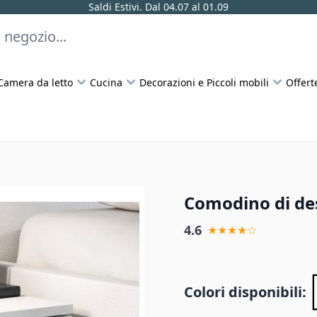
Saldi Estivi. Dal 04.07 al 01.09
Camera da letto
Cucina
Decorazioni e Piccoli mobili
Offert
Comodino di des
4.6
★★★★☆
Colori disponibili: