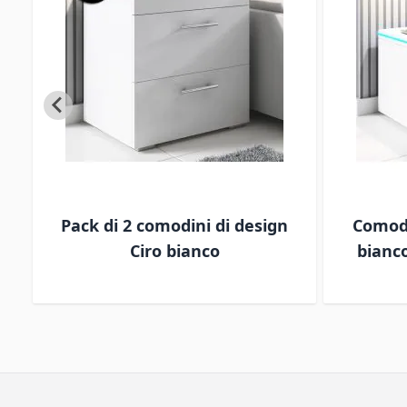
co
Pack di 2 comodini di design
Comodi
Ciro bianco
bianc