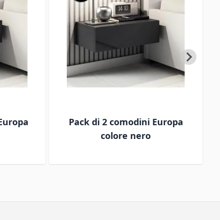
Europa
Pack di 2 comodini Europa
C
colore nero