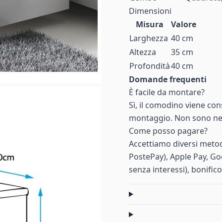
Dimensioni
Misura
Valore
Larghezza
40 cm
Altezza
35 cm
Profondità
40 cm
Domande frequenti
È facile da montare?
Sì, il comodino viene cons
montaggio. Non sono nece
Come posso pagare?
Accettiamo diversi metod
PostePay), Apple Pay, Go
senza interessi), bonific