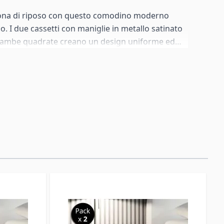
zona di riposo con questo comodino moderno
 I due cassetti con maniglie in metallo satinato
 gambe quadrate creano un design uniforme ed
funzionale, con un tocco minimalista per
erna.