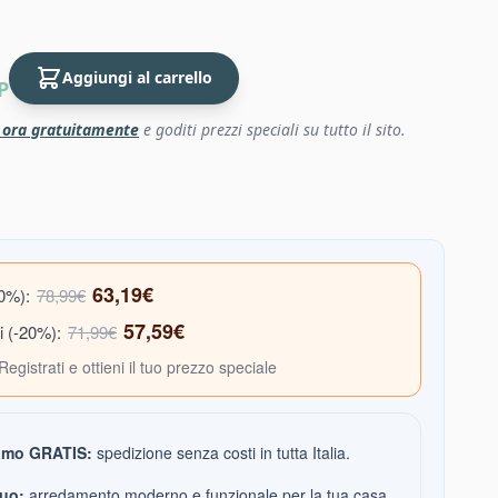
Aggiungi al carrello
P
i ora gratuitamente
e goditi prezzi speciali su tutto il sito.
63,19€
20%):
78,99€
57,59€
i (-20%):
71,99€
Registrati e ottieni il tuo prezzo speciale
amo GRATIS:
spedizione senza costi in tutta Italia.
tuo:
arredamento moderno e funzionale per la tua casa.