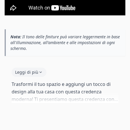
Nota:
Il tono delle finiture può variare leggermente in base
all'illuminazione, all'ambiente e alle impostazioni di ogni
schermo.
Leggi di più
Trasformi il tuo spazio e aggiungi un tocco di
design alla tua casa con questa credenza
moderna! Ti presentiamo questa credenza con 3
ante e uno spazio aperto per riporre i tuoi
oggetti e recuperare spazio in salotto. Inoltre, la
sua struttura compatta consente di non
occupare molto spazio.