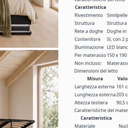
Caratteristica
Rivestimento
Similpelle
Struttura
Struttura 
Rete a doghe
Doghe in
Contenitore
Sì, con 2 
Illuminazione
LED bianco
Per materasso
150 x 190
Non incluso:
Materasso
Dimensioni del letto
Misura
Valo
Larghezza esterna
161 
Lunghezza esterna
203 
Altezza testiera
90,5
Caratteristiche del mate
Caratteristica
Materiale
Nucl