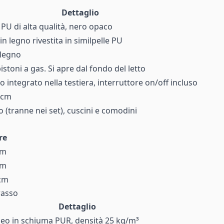
Dettaglio
 PU di alta qualità, nero opaco
in legno rivestita in similpelle PU
 legno
pistoni a gas. Si apre dal fondo del letto
 integrato nella testiera, interruttore on/off incluso
 cm
 (tranne nei set), cuscini e comodini
re
cm
cm
 cm
rasso
Dettaglio
eo in schiuma PUR, densità 25 kg/m³