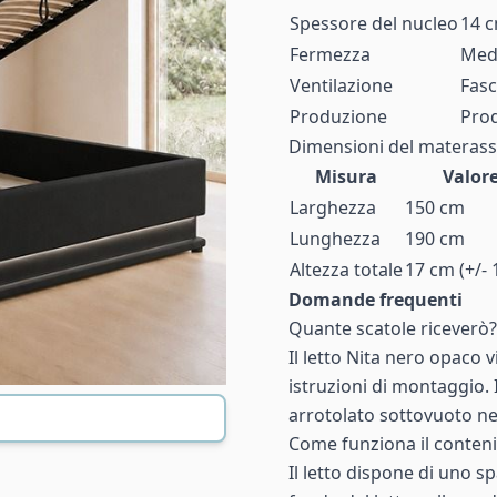
Spessore del nucleo
14 
Fermezza
Medi
Ventilazione
Fasc
Produzione
Prod
Dimensioni del materas
Misura
Valor
Larghezza
150 cm
Lunghezza
190 cm
Altezza totale
17 cm (+/- 
Domande frequenti
Quante scatole riceverò?
Il letto Nita nero opaco 
istruzioni di montaggio
arrotolato sottovuoto ne
Come funziona il conteni
Il letto dispone di uno s