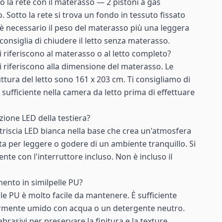
o la rete con il materasso — 2 pistoni a gas
Sotto la rete si trova un fondo in tessuto fissato
 è necessario il peso del materasso più una leggera
sconsiglia di chiudere il letto senza materasso.
 riferiscono al materasso o al letto completo?
i riferiscono alla dimensione del materasso. Le
ttura del letto sono 161 x 203 cm. Ti consigliamo di
o sufficiente nella camera da letto prima di effettuare
zione LED della testiera?
 striscia LED bianca nella base che crea un'atmosfera
tta per leggere o godere di un ambiente tranquillo. Si
te con l'interruttore incluso. Non è incluso il
imento in similpelle PU?
elle PU è molto facile da mantenere. È sufficiente
rmente umido con acqua o un detergente neutro.
abrasivi per preservare la finitura e la texture.