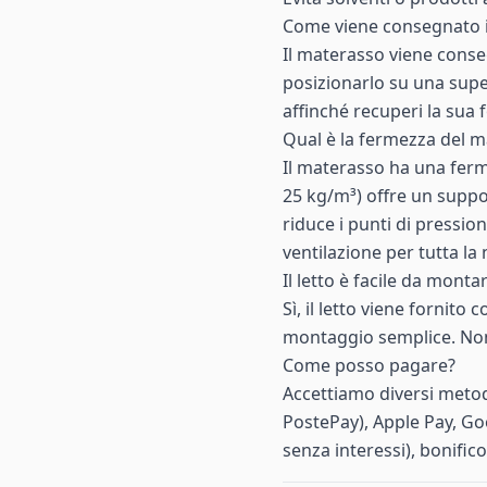
Come viene consegnato i
Il materasso viene conse
posizionarlo su una super
affinché recuperi la sua
Qual è la fermezza del m
Il materasso ha una ferm
25 kg/m³) offre un suppor
riduce i punti di pressio
ventilazione per tutta la 
Il letto è facile da monta
Sì, il letto viene fornito 
montaggio semplice. Non 
Come posso pagare?
Accettiamo diversi metod
PostePay), Apple Pay, Go
senza interessi), bonific