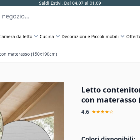
Saldi Estivi. Dal 04.07 al 01.09
Camera da letto
Cucina
Decorazioni e Piccoli mobili
Offert
o con materasso (150x190cm)
Letto contenito
con materasso 
4.6
★★★★☆
Colori disponibili: