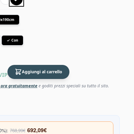
0x190cm
Con
Aggiungi al carrello
VIP
i ora gratuitamente
e goditi prezzi speciali su tutto il sito.
692,09€
10%):
768,99€