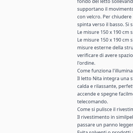
fondo del letto sollevand
supportano il movimento. 
con velcro. Per chiudere
spinta verso il basso. Si 
Le misure 150 x 190 cm si
Le misure 150 x 190 cm s
misure esterne della stru
verificare di avere spazi
l'ordine.
Come funziona l'illumina
Il letto Nita integra una
calda e rilassante, perfe
accende e spegne facilmen
telecomando.
Come si pulisce il rivest
Il rivestimento in similp
passare un panno legge
Evita solventi o prodotti 