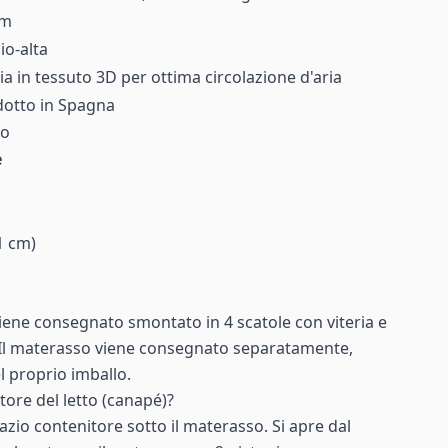
cm
o-alta
ia in tessuto 3D per ottima circolazione d'aria
otto in Spagna
so
e
1 cm)
viene consegnato smontato in 4 scatole con viteria e
. Il materasso viene consegnato separatamente,
l proprio imballo.
tore del letto (canapé)?
pazio contenitore sotto il materasso. Si apre dal