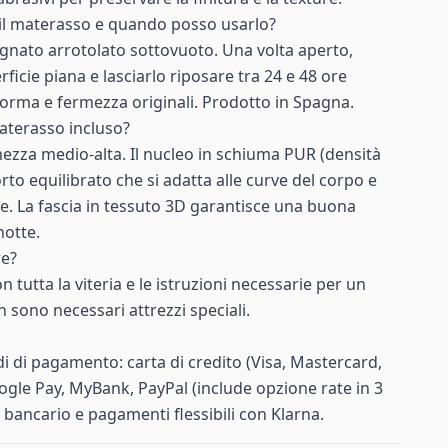
l materasso e quando posso usarlo?
gnato arrotolato sottovuoto. Una volta aperto,
ficie piana e lasciarlo riposare tra 24 e 48 ore
 forma e fermezza originali. Prodotto in Spagna.
aterasso incluso?
ezza medio-alta. Il nucleo in schiuma PUR (densità
to equilibrato che si adatta alle curve del corpo e
ne. La fascia in tessuto 3D garantisce una buona
notte.
re?
con tutta la viteria e le istruzioni necessarie per un
sono necessari attrezzi speciali.
i di pagamento: carta di credito (Visa, Mastercard,
ogle Pay, MyBank, PayPal (include opzione rate in 3
o bancario e pagamenti flessibili con Klarna.