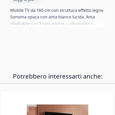
Mobile TV da 160 cm con struttura effetto legno
Sonoma opaca con anta bianco lucida. Anta
ribaltabile con 3 vani interni — dispositivi e
accessori ordinati e nascosti alla vista. Retro
perforabile per la gestione dei cavi. Progettato
principalmente per il fissaggio a parete — tutta
la ferramenta inclusa. Piedini standard da 2 cm
anch'essi forniti.
Potrebbero interessarti anche: