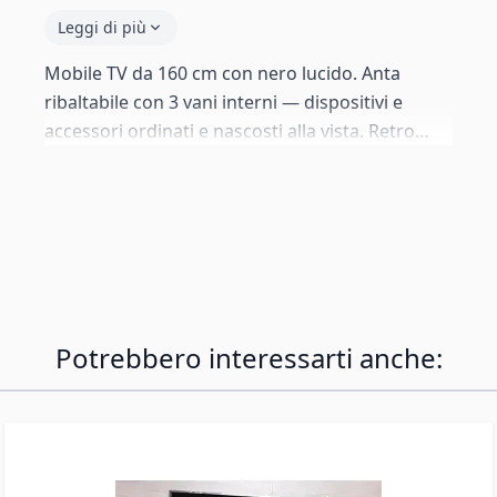
Leggi di più
Mobile TV da 160 cm con nero lucido. Anta
ribaltabile con 3 vani interni — dispositivi e
accessori ordinati e nascosti alla vista. Retro
perforabile per la gestione dei cavi. Fornito con
piedini in alluminio da 12 cm per un look
premium, ma include anche ferramenta da
parete e piedini standard da 2 cm come
alternative.
Potrebbero interessarti anche: